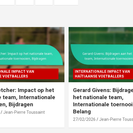
ONALE IMPACT VAN
INTERNATIONALE IMPACT VAN
E VOETBALLERS
HAÏTIAANSE VOETBALLERS
tcher: Impact op het
Gerard Givens: Bijdrag
e team, Internationale
het nationale team,
en, Bijdragen
Internationale toernooi
Belang
Jean-Pierre Toussaint
27/02/2026
Jean-Pierre Touss