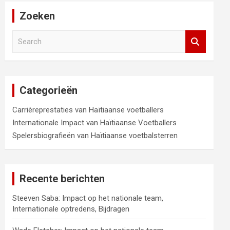
Zoeken
S
e
a
r
c
Categorieën
h
Carrièreprestaties van Haïtiaanse voetballers
Internationale Impact van Haïtiaanse Voetballers
Spelersbiografieën van Haïtiaanse voetbalsterren
Recente berichten
Steeven Saba: Impact op het nationale team,
Internationale optredens, Bijdragen