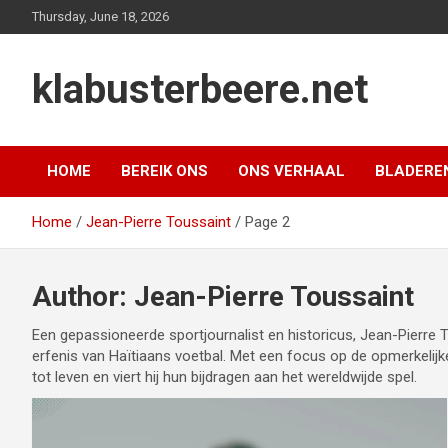
Skip
Thursday, June 18, 2026
to
content
klabusterbeere.net
HOME
BEREIK ONS
ONS VERHAAL
BLADERE
Home
Jean-Pierre Toussaint
Page 2
Author:
Jean-Pierre Toussaint
Een gepassioneerde sportjournalist en historicus, Jean-Pierre To
erfenis van Haïtiaans voetbal. Met een focus op de opmerkelijke
tot leven en viert hij hun bijdragen aan het wereldwijde spel.