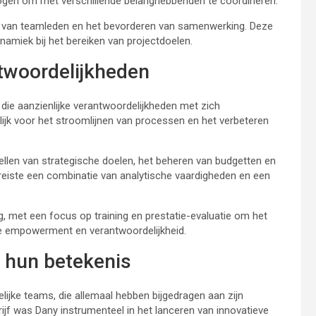
mogen om met verschillende belanghebbenden te coördineren.
den van teamleden en het bevorderen van samenwerking. Deze
amiek bij het bereiken van projectdoelen.
twoordelijkheden
 die aanzienlijke verantwoordelijkheden met zich
ijk voor het stroomlijnen van processen en het verbeteren
ellen van strategische doelen, het beheren van budgetten en
reiste een combinatie van analytische vaardigheden en een
g, met een focus op training en prestatie-evaluatie om het
te empowerment en verantwoordelijkheid.
n hun betekenis
ijke teams, die allemaal hebben bijgedragen aan zijn
ijf was Dany instrumenteel in het lanceren van innovatieve