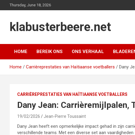
Skip
Thursday, June 18, 2026
to
content
klabusterbeere.net
HOME
BEREIK ONS
ONS VERHAAL
BLADERE
Home
Carrièreprestaties van Haïtiaanse voetballers
Dany Jea
CARRIÈREPRESTATIES VAN HAÏTIAANSE VOETBALLERS
Dany Jean: Carrièremijlpalen, 
19/02/2026
Jean-Pierre Toussaint
Dany Jean heeft een opmerkelijke impact gehad in zijn carri
verschillende teams. Met een diverse set aan vaardigheden en