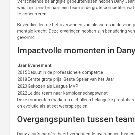
Verschillende belangrijke gebeurtenissen hebben Dany Jean’s
was zijn transfer naar een team in de grote competitie, 
te concurreren.
Bovendien leerde het overwinnen van blessures in de vroege
mentale kracht. Deze ervaringen hebben zijn benadering va
gevormd.
Impactvolle momenten in Dany J
Jaar
Evenement
2015
Debuut in de professionele competitie
2018
Eerste grote prijs: Beste Speler van het Jaar
2020
Gekozen als League MVP
2022
Leidde team naar kampioenschapswinst
Deze momenten markeren niet alleen belangrijke prestaties in
en evolutie als atleet weerspiegelen.
Overgangspunten tussen team
Dany Jean’s carrière heeft verschillende overgangen tusse