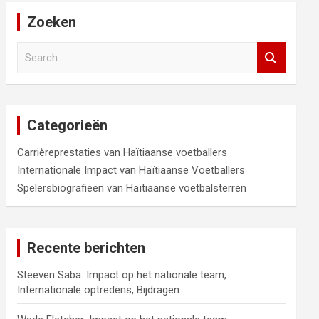
Zoeken
S
e
a
r
c
Categorieën
h
Carrièreprestaties van Haïtiaanse voetballers
Internationale Impact van Haïtiaanse Voetballers
Spelersbiografieën van Haïtiaanse voetbalsterren
Recente berichten
Steeven Saba: Impact op het nationale team,
Internationale optredens, Bijdragen