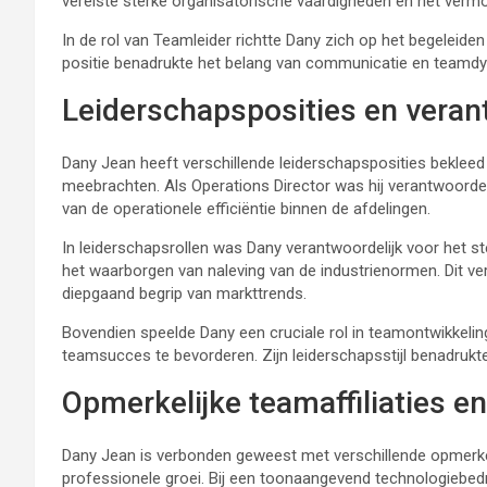
vereiste sterke organisatorische vaardigheden en het ver
In de rol van Teamleider richtte Dany zich op het begelei
positie benadrukte het belang van communicatie en teamdyn
Leiderschapsposities en veran
Dany Jean heeft verschillende leiderschapsposities bekleed
meebrachten. Als Operations Director was hij verantwoordel
van de operationele efficiëntie binnen de afdelingen.
In leiderschapsrollen was Dany verantwoordelijk voor het st
het waarborgen van naleving van de industrienormen. Dit ve
diepgaand begrip van markttrends.
Bovendien speelde Dany een cruciale rol in teamontwikkelin
teamsucces te bevorderen. Zijn leiderschapsstijl benadruk
Opmerkelijke teamaffiliaties e
Dany Jean is verbonden geweest met verschillende opmerkel
professionele groei. Bij een toonaangevend technologiebedr