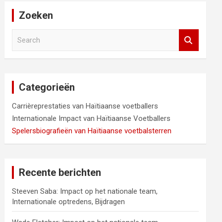
Zoeken
S
e
a
r
c
Categorieën
h
Carrièreprestaties van Haïtiaanse voetballers
Internationale Impact van Haïtiaanse Voetballers
Spelersbiografieën van Haïtiaanse voetbalsterren
Recente berichten
Steeven Saba: Impact op het nationale team,
Internationale optredens, Bijdragen