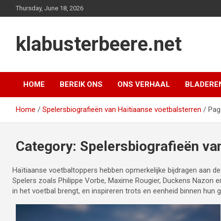
Skip
Thursday, June 18, 2026
to
content
klabusterbeere.net
HOME
BEREIK ONS
ONS VERHAAL
BLADERE
Home
Spelersbiografieën van Haïtiaanse voetbalsterren
Pag
Category:
Spelersbiografieën va
Haïtiaanse voetbaltoppers hebben opmerkelijke bijdragen aan de s
Spelers zoals Philippe Vorbe, Maxime Rougier, Duckens Nazon en 
in het voetbal brengt, en inspireren trots en eenheid binnen hu