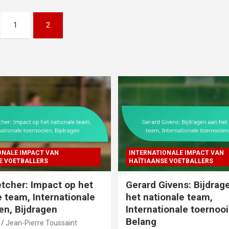
1
2
ONALE IMPACT VAN
INTERNATIONALE IMPACT VAN
E VOETBALLERS
HAÏTIAANSE VOETBALLERS
tcher: Impact op het
Gerard Givens: Bijdrag
e team, Internationale
het nationale team,
en, Bijdragen
Internationale toernooi
Belang
Jean-Pierre Toussaint