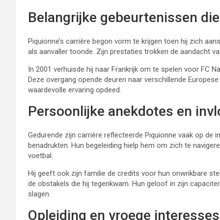
Belangrijke gebeurtenissen die
Piquionne’s carrière begon vorm te krijgen toen hij zich aansl
als aanvaller toonde. Zijn prestaties trokken de aandacht va
In 2001 verhuisde hij naar Frankrijk om te spelen voor FC N
Deze overgang opende deuren naar verschillende Europese c
waardevolle ervaring opdeed.
Persoonlijke anekdotes en inv
Gedurende zijn carrière reflecteerde Piquionne vaak op de i
benadrukten. Hun begeleiding hielp hem om zich te naviger
voetbal.
Hij geeft ook zijn familie de credits voor hun onwrikbare 
de obstakels die hij tegenkwam. Hun geloof in zijn capacitei
slagen.
Opleiding en vroege interesses