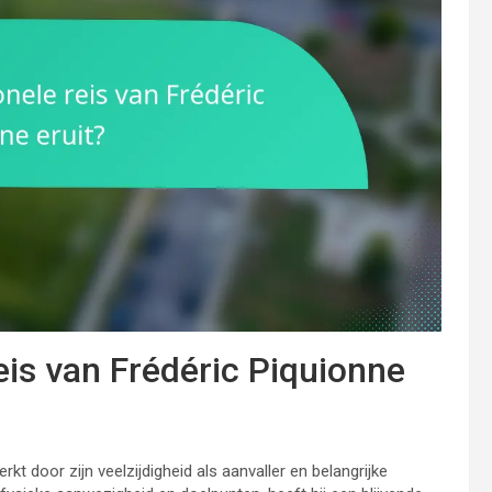
eis van Frédéric Piquionne
t door zijn veelzijdigheid als aanvaller en belangrijke