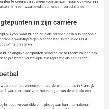
nten te creëren, niet alleen voor zichzelf maar ook voor zijn
aakten hem een waardevolle aanwinst in verschillende
gtepunten in zijn carrière
jd bij Lyon, waar hij een cruciale rol speelde in hun nationale
emorabele wedstrijd tegen Manchester United in de UEFA
odium te presteren.
ar hij belangrijke doelpunten scoorde die het team hielpen om
n te presteren verstevigde zijn reputatie als een clutch-
voetbal
, waaronder het winnen van meerdere landstitels in Frankrijk.
gue 1 waren cruciaal voor het vestigen van de club als een
ij hij caps verzamelde en bijdroeg aan hun internationale