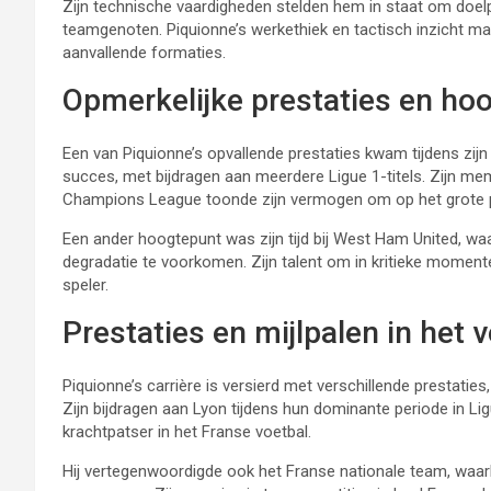
Zijn technische vaardigheden stelden hem in staat om doelpu
teamgenoten. Piquionne’s werkethiek en tactisch inzicht m
aanvallende formaties.
Opmerkelijke prestaties en hoo
Een van Piquionne’s opvallende prestaties kwam tijdens zijn ti
succes, met bijdragen aan meerdere Ligue 1-titels. Zijn m
Champions League toonde zijn vermogen om op het grote p
Een ander hoogtepunt was zijn tijd bij West Ham United, wa
degradatie te voorkomen. Zijn talent om in kritieke momente
speler.
Prestaties en mijlpalen in het 
Piquionne’s carrière is versierd met verschillende prestaties
Zijn bijdragen aan Lyon tijdens hun dominante periode in Li
krachtpatser in het Franse voetbal.
Hij vertegenwoordigde ook het Franse nationale team, waarb