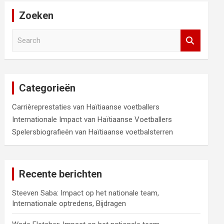
Zoeken
S
e
a
r
c
Categorieën
h
Carrièreprestaties van Haïtiaanse voetballers
Internationale Impact van Haïtiaanse Voetballers
Spelersbiografieën van Haïtiaanse voetbalsterren
Recente berichten
Steeven Saba: Impact op het nationale team,
Internationale optredens, Bijdragen