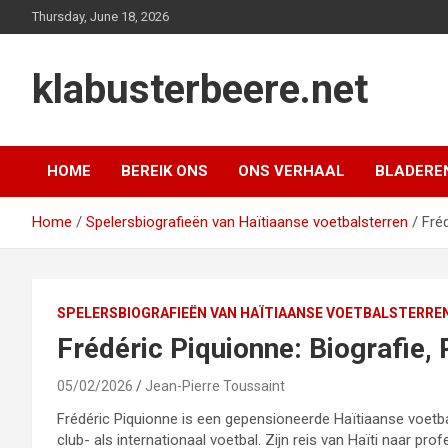
Skip
Thursday, June 18, 2026
to
content
klabusterbeere.net
HOME
BEREIK ONS
ONS VERHAAL
BLADERE
Home
Spelersbiografieën van Haïtiaanse voetbalsterren
Fréd
SPELERSBIOGRAFIEËN VAN HAÏTIAANSE VOETBALSTERRE
Frédéric Piquionne: Biografie, 
05/02/2026
Jean-Pierre Toussaint
Frédéric Piquionne is een gepensioneerde Haïtiaanse voetbal
club- als internationaal voetbal. Zijn reis van Haïti naar pro