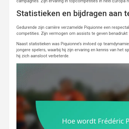
campagnes. Zijn ervaring in topcompetities in heel Europa hee
Statistieken en bijdragen aan 
Gedurende zijn carrière verzamelde Piquionne een respectab
competities. Zijn vermogen om assists te geven benadrukt ve
Naast statistieken was Piquionne’s invloed op teamdynamiek
jongere spelers, waarbij hij zijn ervaring en kennis van het
hij zich aansloot verbeterde.