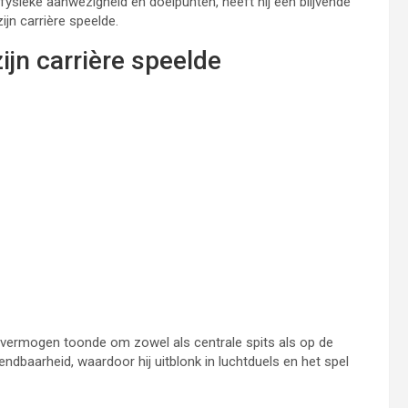
 fysieke aanwezigheid en doelpunten, heeft hij een blijvende
jn carrière speelde.
ijn carrière speelde
ijn vermogen toonde om zowel als centrale spits als op de
endbaarheid, waardoor hij uitblonk in luchtduels en het spel